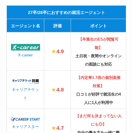
27卒/28卒におすすめの就活エージェント
エージェント名
評価
ポイント
【卒業生のESが閲覧可
能】
★
4.9
X-career
土日祝・夜間やオンライン
の面談にも対応
【内定率1.7倍の個別面接
対策】
★
4.8
キャリアチケッ
口コミが好評で就活生の4
ト
人に1人が利用中
【まだ何も決まってない人
にも◎】
キャリアスター
★
4.7
自分の働き方を一緒に整