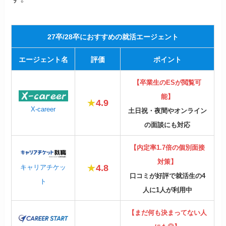
27卒/28卒におすすめの就活エージェント
エージェント名
評価
ポイント
【卒業生のESが閲覧可
能】
★
4.9
X-career
土日祝・夜間やオンライン
の面談にも対応
【内定率1.7倍の個別面接
対策】
★
4.8
キャリアチケッ
口コミが好評で就活生の4
ト
人に1人が利用中
【まだ何も決まってない人