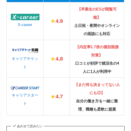
【卒業生のESが閲覧可
能】
★
4.9
X-career
土日祝・夜間やオンライン
の面談にも対応
【内定率1.7倍の個別面接
対策】
★
4.8
キャリアチケッ
口コミが好評で就活生の4
ト
人に1人が利用中
【まだ何も決まってない人
にも◎】
キャリアスター
★
4.7
自分の働き方を一緒に整
ト
理、職種も柔軟に提案
あわせて読みたい