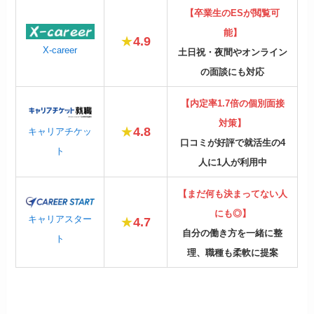
【卒業生のESが閲覧可
能】
★
4.9
X-career
土日祝・夜間やオンライン
の面談にも対応
【内定率1.7倍の個別面接
対策】
★
4.8
キャリアチケッ
口コミが好評で就活生の4
ト
人に1人が利用中
【まだ何も決まってない人
にも◎】
キャリアスター
★
4.7
自分の働き方を一緒に整
ト
理、職種も柔軟に提案