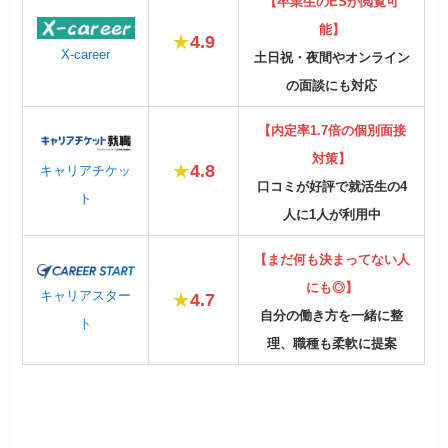
【卒業生のESが閲覧可
能】
★
4.9
X-career
土日祝・夜間やオンライン
の面談にも対応
【内定率1.7倍の個別面接
対策】
★
4.8
キャリアチケッ
口コミが好評で就活生の4
ト
人に1人が利用中
【まだ何も決まってない人
にも◎】
キャリアスター
★
4.7
自分の働き方を一緒に整
ト
理、職種も柔軟に提案