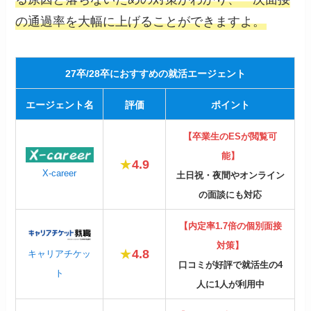
の通過率を大幅に上げることができますよ。
27卒/28卒におすすめの就活エージェント
エージェント名
評価
ポイント
【卒業生のESが閲覧可
能】
★
4.9
X-career
土日祝・夜間やオンライン
の面談にも対応
【内定率1.7倍の個別面接
対策】
★
4.8
キャリアチケッ
口コミが好評で就活生の4
ト
人に1人が利用中