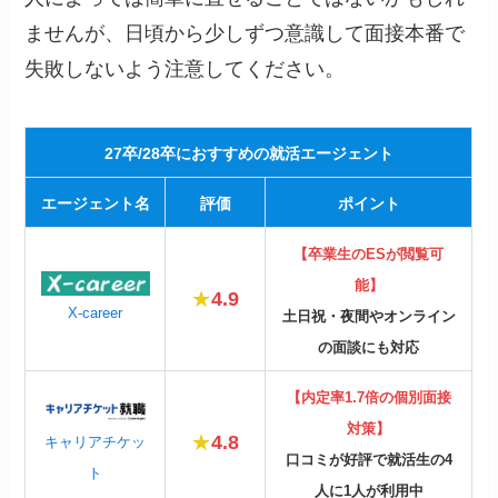
ませんが、日頃から少しずつ意識して面接本番で
失敗しないよう注意してください。
27卒/28卒におすすめの就活エージェント
エージェント名
評価
ポイント
【卒業生のESが閲覧可
能】
★
4.9
X-career
土日祝・夜間やオンライン
の面談にも対応
【内定率1.7倍の個別面接
対策】
★
4.8
キャリアチケッ
口コミが好評で就活生の4
ト
人に1人が利用中