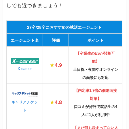
しでも近づきましょう！
27卒/28卒におすすめの就活エージェント
エージェント名
評価
ポイント
【卒業生のESが閲覧可
能】
★
4.9
X-career
土日祝・夜間やオンライン
の面談にも対応
【内定率1.7倍の個別面接
対策】
★
4.8
キャリアチケッ
口コミが好評で就活生の4
ト
人に1人が利用中
【まだ何も決まってない人