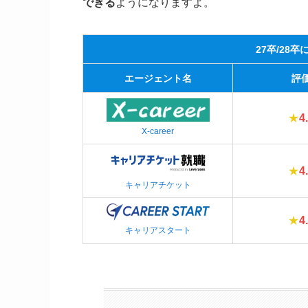
できる
ようになりますよ。
27卒/28
エージェント名
評
★
4
X-career
★
4
キャリアチケット
★
4
キャリアスタート