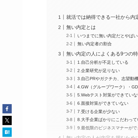
就活では納得できる一社から内
無い内定とは
いつまでに無い内定だとやばい
無い内定者の割合
無い内定の人によくある9つの
1.自己分析が不足している
2.企業研究が足りない
3.自己PRやガクチカ、志望動
4.GW（グループワーク）・
5.Webテスト対策ができていな
6.面接対策ができていない
7.受ける企業が少ない
8.大手企業ばかりにこだわって
9.最低限のビジネスマナーが
無い内定の人が内定を掴むため