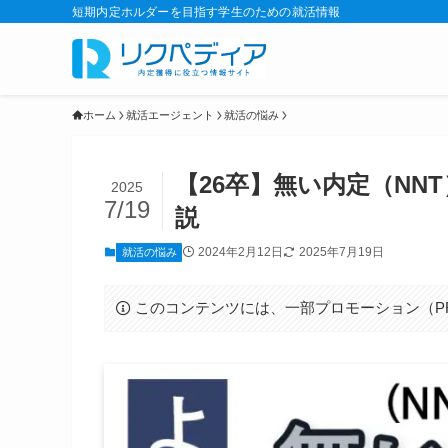
短期内定ホルダーを目指す学生のための就活情報
ホーム
就活エージェント
就活の悩み
【26卒】無い内定（N
2025
7/19
説
2024年2月12日
2025年7月19日
就活の悩み
このコンテンツには、一部プロモーション（P