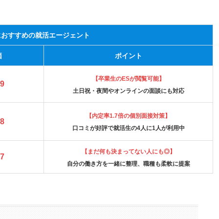
卒におすすめの就活エージェント
価
ポイント
【卒業生のESが閲覧可能】
.9
土日祝・夜間やオンラインの面談にも対応
【内定率1.7倍の個別面接対策】
.8
口コミが好評で就活生の4人に1人が利用中
【まだ何も決まってない人にも◎】
.7
自分の働き方を一緒に整理、職種も柔軟に提案