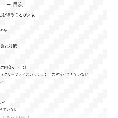
目次
定を得ることが大切
のか
特徴と対策
機の内容が不十分
GD（グループディスカッション）の対策ができていない
い
いる
できていない
にやるべき行動4つ