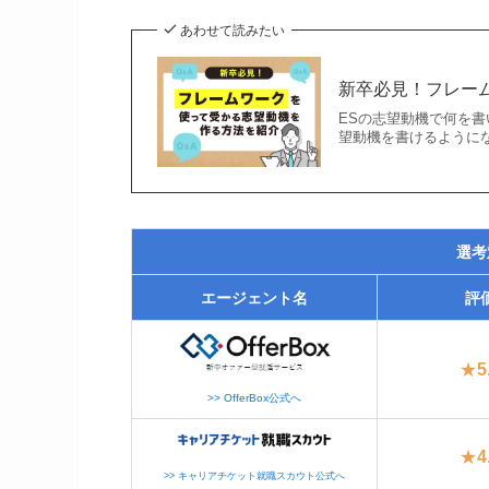
あわせて読みたい
新卒必見！フレー
ESの志望動機で何を
望動機を書けるように
選考
エージェント名
評
★
5
>> OfferBox公式へ
★
4
>> キャリアチケット就職スカウト公式へ