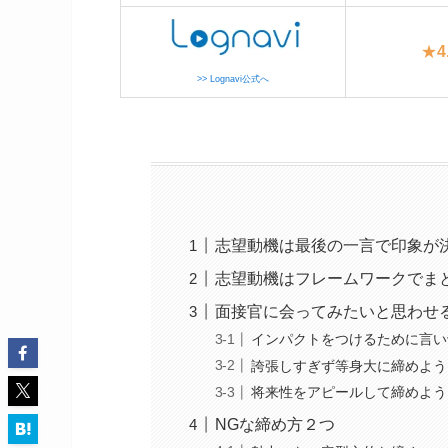
★
4
>> Lognavi公式へ
志望動機は最後の一言で印象が
志望動機はフレームワークでま
面接官に会ってみたいと思わせ
インパクトをつけるために言い
誇張しすぎず等身大に締めよう
将来性をアピールして締めよう
NGな締め方２つ