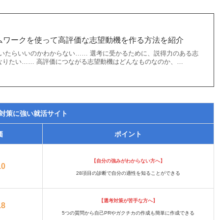
ムワークを使って高評価な志望動機を作る方法を紹介
書いたらいいのかわからない…… 選考に受かるために、説得力のある志
なりたい…… 高評価につながる志望動機はどんなものなのか、…
対策に強い就活サイト
価
ポイント
【自分の強みがわからない方へ】
.0
28項目の診断で自分の適性を知ることができる
【選考対策が苦手な方へ】
.8
5つの質問から自己PRやガクチカの作成も簡単に作成できる