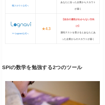
あなたに合った企業からスカウト
職スカウト公式へ
が届く
【自分の適性がわからない方向
け】
★
4.3
適性テストを受けるとあなたにあ
>> Lognavi公式へ
った企業からのスカウトが届く
SPIの数学を勉強する2つのツール