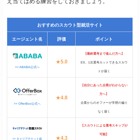
え当てはめる練習をしておきましょう。
おすすめのスカウト型就活サイト
エージェント名
評価
ポイント
【最終選考まで進んだ方へ】
★
5.0
ES、1次選考カットできるスカウ
>> ABABA公式へ
トが届く
【自分にあった企業がわからない
方へ】
★
4.8
企業からのオファーが学歴の偏り
>> OfferBox公式へ
なく届く
【スカウトによる選考スキップが
可能】
★
4.3
>> キャリアチケット就