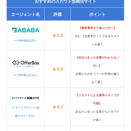
おすすめのスカウト型就活サイト
エージェント名
評価
ポイント
【最終選考まで進んだ方へ】
★
5.0
ES、1次選考カットできるスカウ
>> ABABA公式へ
トが届く
【自分にあった企業がわからない
方へ】
★
4.8
企業からのオファーが学歴の偏り
>> OfferBox公式へ
なく届く
【スカウトによる選考スキップが
可能】
★
4.3
>> キャリアチケット就
あなたに合った企業からスカウト
職スカウト公式へ
が届く