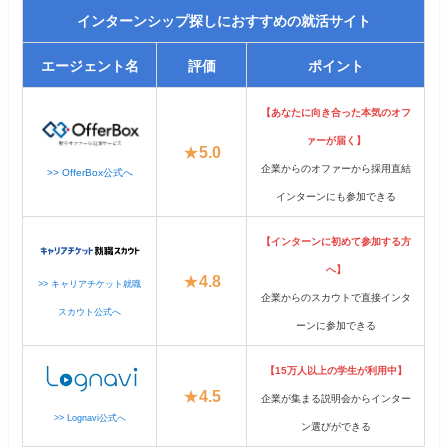
インターンシップ探しにおすすめの就活サイト
エージェント名
評価
ポイント
【あなたに向き合った本気のオフ
ァーが届く】
★
5.0
企業からのオファーから採用直結
>> OfferBox公式へ
インターンにも参加できる
【インターンに初めて参加する方
へ】
★
4.8
>> キャリアチケット就職
企業からのスカウトで直接インタ
スカウト公式へ
ーンに参加できる
【15万人以上の学生が利用中】
★
4.5
企業が集まる説明会からインター
>> Lognavi公式へ
ン選びができる