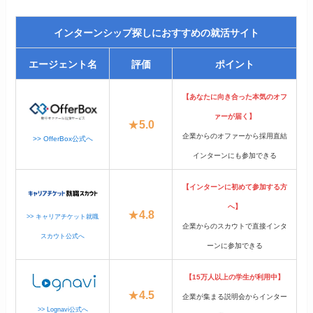
インターンシップ探しにおすすめの就活サイト
エージェント名
評価
ポイント
【あなたに向き合った本気のオフ
ァーが届く】
★
5.0
企業からのオファーから採用直結
>> OfferBox公式へ
インターンにも参加できる
【インターンに初めて参加する方
へ】
★
4.8
>> キャリアチケット就職
企業からのスカウトで直接インタ
スカウト公式へ
ーンに参加できる
【15万人以上の学生が利用中】
★
4.5
企業が集まる説明会からインター
>> Lognavi公式へ