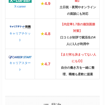
能】
★
4.9
X-career
土日祝・夜間やオンライン
の面談にも対応
【内定率1.7倍の個別面接
対策】
★
4.8
キャリアチケッ
口コミが好評で就活生の4
ト
人に1人が利用中
【まだ何も決まってない人
にも◎】
キャリアスター
★
4.7
自分の働き方を一緒に整
ト
理、職種も柔軟に提案