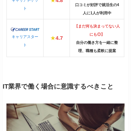
★
4.8
キャリアチケッ
口コミが好評で就活生の4
ト
人に1人が利用中
【まだ何も決まってない人
にも◎】
キャリアスター
★
4.7
自分の働き方を一緒に整
ト
理、職種も柔軟に提案
IT業界で働く場合に意識するべきこと