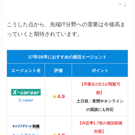
－
」
こうした点から、先端IT分野への需要は今後高ま
っていくと期待されています。
27卒/28卒におすすめの就活エージェント
エージェント名
評価
ポイント
【卒業生のESが閲覧可
能】
★
4.9
X-career
土日祝・夜間やオンライン
の面談にも対応
【内定率1.7倍の個別面接
対策】