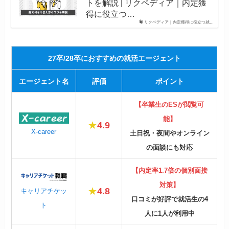
トを解説 | リクペディア｜内定獲
得に役立つ…
リクペディア｜内定獲得に役立つ就…
27卒/28卒におすすめの就活エージェント
エージェント名
評価
ポイント
【卒業生のESが閲覧可
能】
★
4.9
X-career
土日祝・夜間やオンライン
の面談にも対応
【内定率1.7倍の個別面接
対策】
★
4.8
キャリアチケッ
口コミが好評で就活生の4
ト
人に1人が利用中